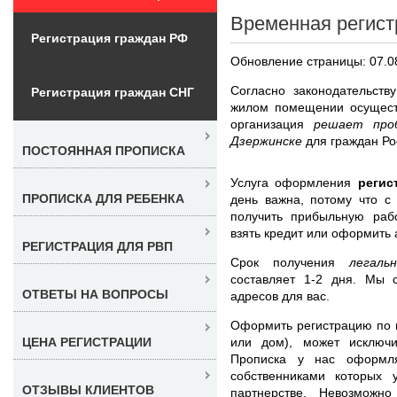
Временная регист
Регистрация граждан РФ
Обновление страницы: 07.0
Согласно законодательств
Регистрация граждан СНГ
жилом помещении осущест
организация
решает про
Дзержинске
для граждан Ро
ПОСТОЯННАЯ ПРОПИСКА
Услуга оформления
регис
ПРОПИСКА ДЛЯ РЕБЕНКА
день важна, потому что с
получить прибыльную рабо
взять кредит или оформить 
РЕГИСТРАЦИЯ ДЛЯ РВП
Срок получения
легал
составляет 1-2 дня. Мы 
ОТВЕТЫ НА ВОПРОСЫ
адресов для вас.
Оформить регистрацию по н
или дом), может исключи
ЦЕНА РЕГИСТРАЦИИ
Прописка у нас оформля
собственниками которых 
ОТЗЫВЫ КЛИЕНТОВ
партнерстве. Невозможн