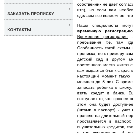
собственник не дает согла
итп), но если вам необх
ЗАКАЗАТЬ ПРОПИСКУ
сделаем все возможное, чт
Наши специалисты мог
КОНТАКТЫ
временную регистрац
Временная регистрация
- 
пребывания т.е. там гд
Особенность такой схемы 
прописка, но к примеру вам
детский сад в другом м
постоянного места жительс
вам выдается бланк с красн
настоящий момент такую
месяцев до 5 лет. С врем
записать ребенка в школу,
взять кредит в банке. 
выступает то, что срок ее 
этом она будет доступне
(штамп в паспорт) - учет
правило на длительный пер
проставляется в паспорт
внушительных кредитов, так
в гос учреждение. В пр